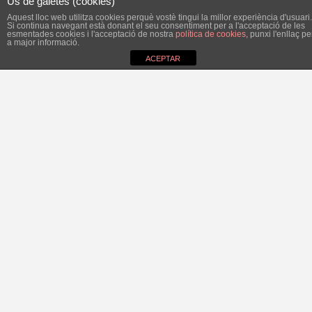
Ús de galetes (cookies)
Aquest lloc web utilitza cookies perquè vostè tingui la millor experiència d'usuari.
Si continua navegant està donant el seu consentiment per a l'acceptació de les
esmentades cookies i l'acceptació de nostra
política de cookies
, punxi l'enllaç pe
a major informació.
ACEPTAR
El PP de Felanitx considera que el Bloc és el partit a batre
a les properes eleccions locals. Focalitza en el Bloc totes
les seves crítiques a l’equip de govern, evitant sobretot
les crítiques al PI. En el fons és un elogi que ens
considerin la columna vertebral de l’acció de govern
d’aquesta legislatura.
S’atreveix el PP a criticar l’equip de govern per la licitació
ara en marxa dels xibius de les platges del terme
municipal. Deuen anar molt desesperats per fer oposició,
ja que el tema platges és, per al PP, un ganivet que té dos
talls. Recordem que les dues licitacions duites a terme
durant els 12 anys de majoria absoluta conservadora han
acabat al jutjat, la primera amb l’Ajuntament (és a dir, tots