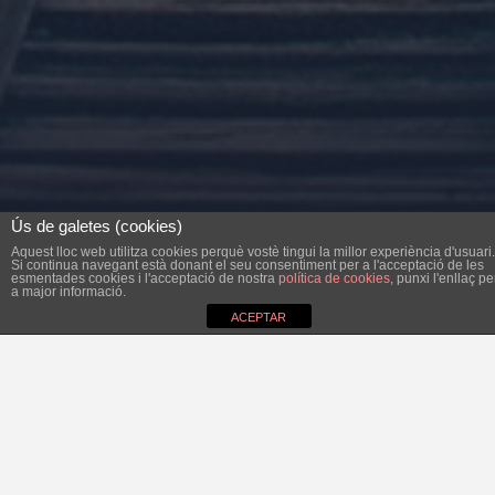
Ús de galetes (cookies)
Aquest lloc web utilitza cookies perquè vostè tingui la millor experiència d'usuari.
Si continua navegant està donant el seu consentiment per a l'acceptació de les
esmentades cookies i l'acceptació de nostra
política de cookies
, punxi l'enllaç pe
a major informació.
ACEPTAR
Dilluns passat la Plenària va acordar tornar 710.000 euros
al banc. Ara l’Ajuntament ja no deu res a cap institució
financera. A principis de legislatura, al juny del 2015, el
deute era de 3,8 milions d’euros. Les polítiques del PP,