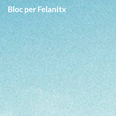
Vés
Bloc per Felanitx
al
contingut