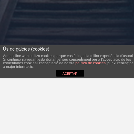
Ús de galetes (cookies)
Aquest lloc web utilitza cookies perquè vostè tingui la millor experiència d'usuari.
Si continua navegant està donant el seu consentiment per a l'acceptació de les
esmentades cookies i l'acceptació de nostra
política de cookies
, punxi l'enllaç pe
a major informació.
ACEPTAR
Tenim clar El Futur que Volem, vine a les tres taules
rodones que organitzam a la Casa de Cultura de Felanitx:
Energia i residus: polítiques actives de futur. 12/04
20h
Amb les ponències de: