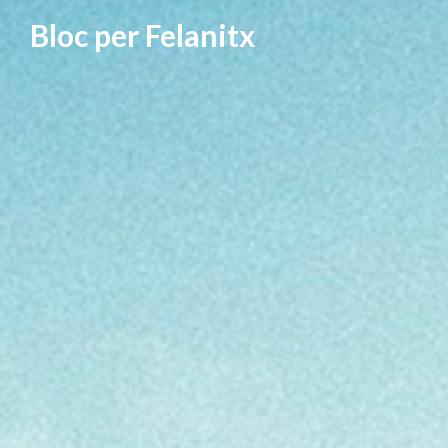
Vés
Bloc per Felanitx
al
contingut