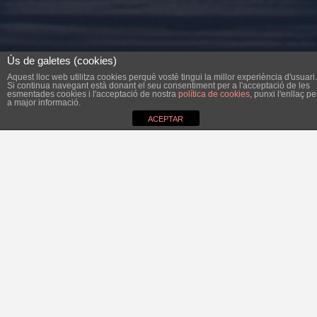
Ús de galetes (cookies)
Aquest lloc web utilitza cookies perquè vostè tingui la millor experiència d'usuari.
Si continua navegant està donant el seu consentiment per a l'acceptació de les
esmentades cookies i l'acceptació de nostra
política de cookies
, punxi l'enllaç pe
a major informació.
ACEPTAR
Es molt raonable que una sentència del Tribunal
Constitucional digui que l’aplicació de l’impost sobre
l’increment dels terrenys de naturalesa urbana, és a dir, la
plusvàlua, només s’hagi de pagar quan hi ha hagut un
increment real del valor, i no com ara, que s’aplica sobre
un increment teòric. Es molt raonable.
Aquesta sentència afecta una norma de la Diputació Foral
de Navarra, per tant no és d’aplicació a Balears ni a la
resta d’Espanya i, molt important, no declara la