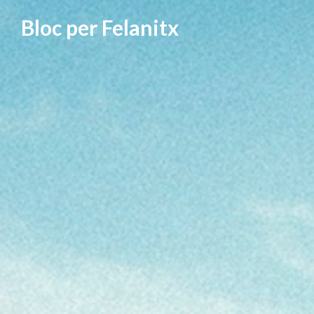
Vés
Bloc per Felanitx
al
contingut