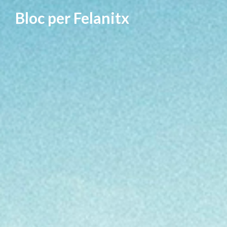
Vés
Bloc per Felanitx
al
contingut