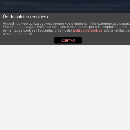
Ús de galetes (cookies)
Aquest lloc web utilitza cookies perquè vostè tingui la millor experiència d'usuari.
Si continua navegant està donant el seu consentiment per a l'acceptació de les
esmentades cookies i l'acceptació de nostra
política de cookies
, punxi l'enllaç pe
a major informació.
ACEPTAR
Des del Bloc per Felanitx, tant a l’oposició com en el
govern, seguim amb la idea de donar explicacions
públiques de la tasca política que desenvolupam a
l’Ajuntament. I de fer-ho de manera habitual. La setmana
passada, a les planes del setmanari, n’Andreu demanava
sobre la taxa dels guals. Per calcular-ne l’import, es
demana una fotografia de l’entrada dels vehicles, un
rebut de contribució i les mides de la cotxeria. Amb la
referència cadastral es comprova que el que s’ha dit
concorda amb la realitat i després el tècnic corresponent
redacta i signa un informe. Si a la cotxeria hi caben fins a 4