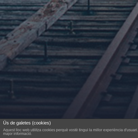
Ús de galetes (cookies)
Aquest lloc web utilitza cookies perquè vostè tingui la millor experiència d'usua
major informació.