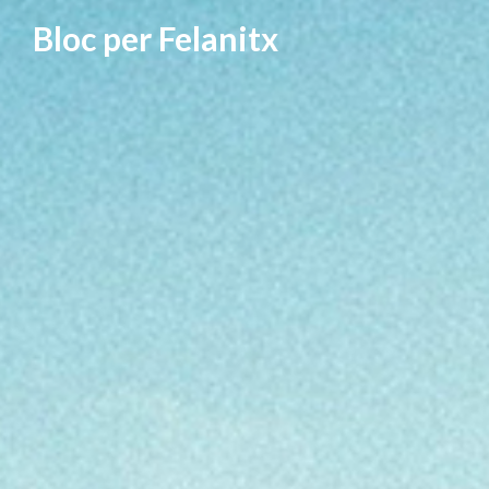
Vés
Bloc per Felanitx
al
contingut