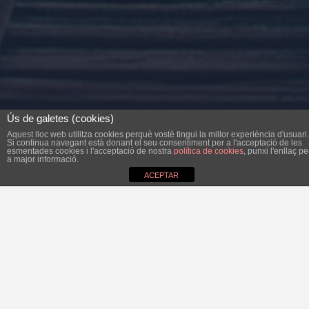
Ús de galetes (cookies)
Aquest lloc web utilitza cookies perquè vostè tingui la millor experiència d'usuari.
Si continua navegant està donant el seu consentiment per a l'acceptació de les
esmentades cookies i l'acceptació de nostra
política de cookies
, punxi l'enllaç pe
a major informació.
ACEPTAR
La reconversió de l’Hospici en centre de dia i centre
d’estades nocturnes cada cop ésmés a prop. El passat
dilluns l’Ajuntament de Felanitx firmà un conveni amb el
Consorci de Recursos sociosanitaris i Assistencials de les
Illes Balears per a la reforma de l’edifici per un valor de
1.680.000€.