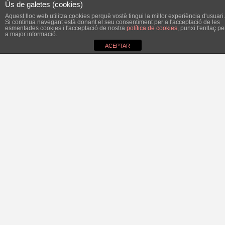
Ús de galetes (cookies)
Aquest lloc web utilitza cookies perquè vostè tingui la millor experiència d'usuari.
Si continua navegant està donant el seu consentiment per a l'acceptació de les
esmentades cookies i l'acceptació de nostra
política de cookies
, punxi l'enllaç pe
a major informació.
ACEPTAR
Digui el que digui el PP, en poc més d’un any, la
contractació municipal ha fet una passa grossa endavant:
es liciten compres i serveis que l’Ajuntament de Felanitx
no havia licitat mai, és a dir, el que abans es donava a dit,
ara passa per un procés de concurrència pública. No hi ha
dubte: l’ajuntament ha guanyat en transparència i al
mateix temps ha generat importants estalvis econòmics.
Els fets són el que compta.
Compra de vestuari i equipament per a la policia local. La
darrera factura de temps del PP és de 16.000 euros, una
adquisició feta a dit. Ara, després d’un concurs públic, per
cert guanyat per la mateixa empresa que el PP va
contractar a dit, hi ha hagut un estalvi d’un 25% o 30%