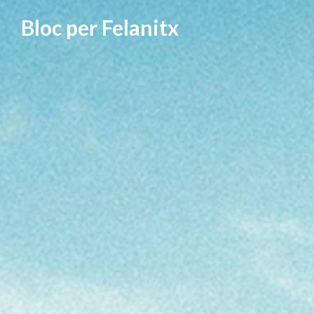
Vés
Bloc per Felanitx
al
contingut