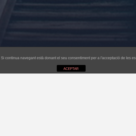
ri. Si continua navegant està donant el seu consentiment per a l'acceptació de les 
ACEPTAR
les mentides. Ja sabem que encara no han paït la pèrdua de 771 vots, de 3 r
va insignificant gestió a la passada legislatura. És per això que no tenen
Sindicat es comprarà gràcies a què el PP de Madrid va aprovar el canvi de 
lguns peixos grossos del seu partit a la vila, volia endeutar l’Ajuntament d
que el PP no va aconseguir aquests doblers estatutaris quan el Sr. Tauler