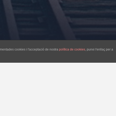
esmentades cookies i l'acceptació de nostra
política de cookies
, punxi l'enllaç per a
egidors i de la majoria absoluta a les
 cap més camí que enganar la gent.
destí dels doblers estatutaris. Però el que
urant dues legislatures, fent pagar a tots
 era batle? Com és que no va aconseguir