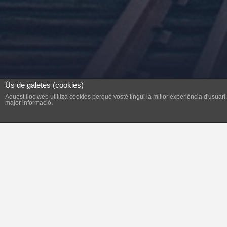
Ús de galetes (cookies)
Aquest lloc web utilitza cookies perquè vostè tingui la millor experiència d'usua
major informació.
El PP ja ens té avesats a les falsedats i a 
darreres eleccions locals, després de la se
En els darrers escrits del PP diuen que el 
no diu és que el Sr. Tauler, i en contra d’a
els felanitxers 4 milions d’euros. Com és 
cap inversió d’altres administracions?