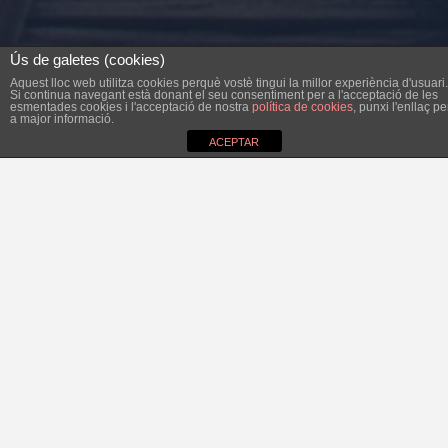
Ús de galetes (cookies)
Aquest lloc web utilitza cookies perquè vostè tingui la millor experiència d'usuari.
Si continua navegant està donant el seu consentiment per a l'acceptació de les
esmentades cookies i l'acceptació de nostra
política de cookies
, punxi l'enllaç pe
a major informació.
ACEPTAR
L’edició passada d’aquest setmanari publicava
informacions i opinions diverses sobre dues qüestions
relacionades amb el nou Ajuntament. Des d’aquesta
columna del Bloc per Felanitx voldríem fer-hi unes
puntualitzacions: en primer lloc, pregam a les persones
que demanen transparència en relació a les
remuneracions dels regidors que revisin la secció
l’Ajuntament informa, on es detallen els sous nets, els
sous bruts, els costos de seguretat
social i les dietes
dels càrrecs electes de l’Ajuntament. Que recordem, cap
ajuntament anterior no havia publicat amb tanta precisió