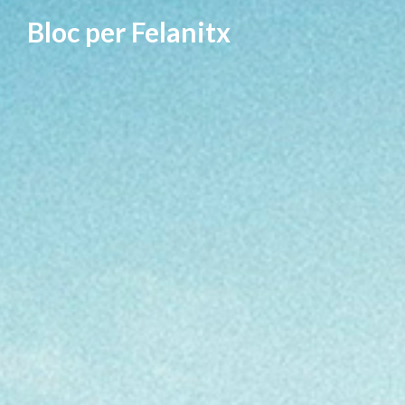
Vés
Bloc per Felanitx
al
contingut