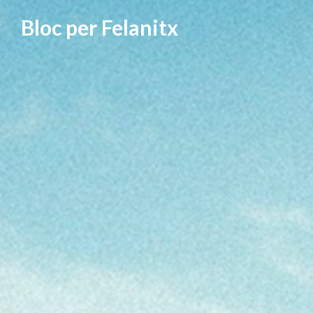
Vés
Bloc per Felanitx
al
contingut