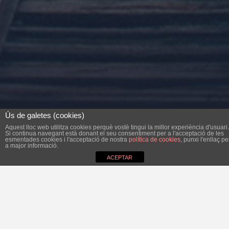
Ús de galetes (cookies)
Aquest lloc web utilitza cookies perquè vostè tingui la millor experiència d'usuari.
Si continua navegant està donant el seu consentiment per a l'acceptació de les
esmentades cookies i l'acceptació de nostra
política de cookies
, punxi l'enllaç pe
a major informació.
ACEPTAR
Dilluns passat ens visità a la vila la presidenta del Consell,
na Maria Salom. Es veu que ja comencen la pre-campanya
electoral i es dediquen a visitar els pobles.