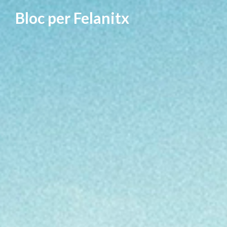
Vés
Bloc per Felanitx
al
contingut