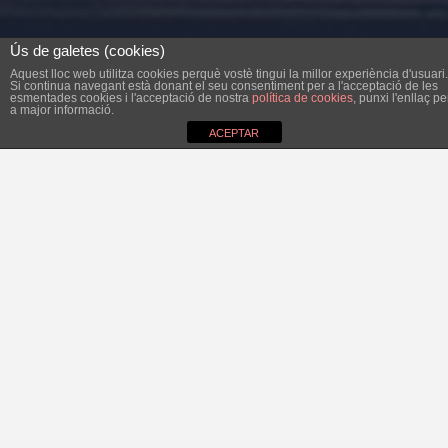
Ús de galetes (cookies)
Aquest lloc web utilitza cookies perquè vostè tingui la millor experiència d'usuari.
Si continua navegant està donant el seu consentiment per a l'acceptació de les
esmentades cookies i l'acceptació de nostra
política de cookies
, punxi l'enllaç pe
a major informació.
ACEPTAR
Al setmanari de la setmana passada el PP ens obsequià
amb una columna informativa, i ja que aquest fet passa
molts pocs cops a l’any, cal aprofitar l’ocasió per
contestar.
Com sempre, el PP se n’orgullí de la seva extraordinària
gestió a l’hora de gestionar la concessió de les platges.
També, com sempre, només explicà una part de la
qüestió. És a dir, el PP, diu que estalviarà uns 119.000€ en
quatre anys, però el que no diu és que aquests doblers