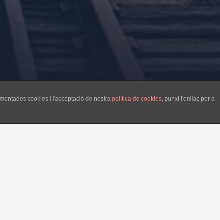
esmentades cookies i l'acceptació de nostra
política de cookies
, punxi l'enllaç per a
 pitjor.
s i sense utilitzar. Però on són
allà no hi ha control. És a dir,
raran per cada dia, en canvi la
ho controli. Per tant hi poden