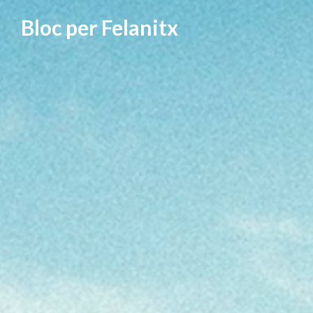
Vés
Bloc per Felanitx
al
contingut