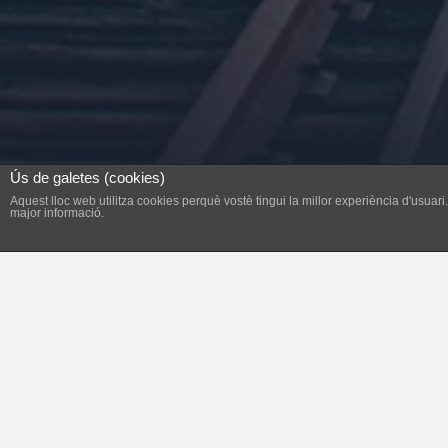
Ús de galetes (cookies)
Aquest lloc web utilitza cookies perquè vostè tingui la millor experiència d'usua
major informació.
Quan es passeja pel Port un té la sensació q
Tenim el port infestat de punts 
els iots que ens visiten? Idò la
als punts de fondeig, que són d’
zona de davant la platja de l’Ar