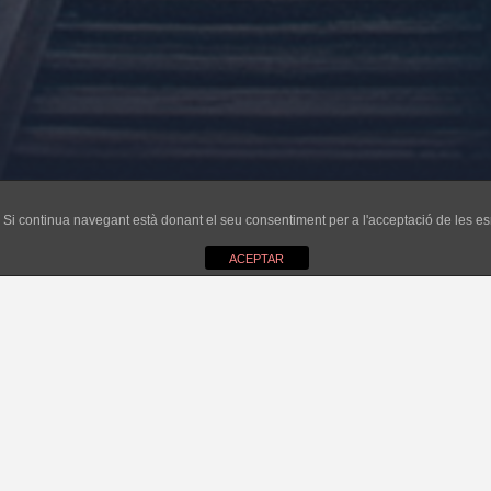
ri. Si continua navegant està donant el seu consentiment per a l'acceptació de les 
ACEPTAR
ue res ha millorat de l’any anterior. Ha passat un any i tot segueix igual o
de fondeig per a les embarcacions, la gran majoria buide
 gran majoria fondegen davant l’Arenal perquè saben que 
Obres de Port i que les gestiona el Club Nàutic els cob
enal, depèn de Costes i, de moment, no hi ha ningú que 