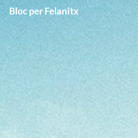
Vés
Bloc per Felanitx
al
contingut