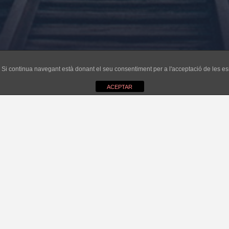
ri. Si continua navegant està donant el seu consentiment per a l'acceptació de les 
ACEPTAR
a acabat el malson, contents perquè la por no ha pogut amb la ciutadania,
’equip de govern felanitxer faci autocrítica de la seva pèssima i lamenta
 i diversos exemples del que no ha de fer un ajuntament que pensi en el 
nitx. Sempre havíem pensat que la política i els polítics cercaven el bé com
 pau i no de crispació, de divisió… Tanmateix el temps és savi i ha posat l
t les persones acusades sense fonaments i que han hagut de passar mes
ció. Però són resistents i d’aquesta situació n’han sortit enfortits, refo
 han acompanyat, perquè saben que junts són més forts, perquè han sabut
ogut Felanitx, essent un exemple de participació ciutadana. Així si!