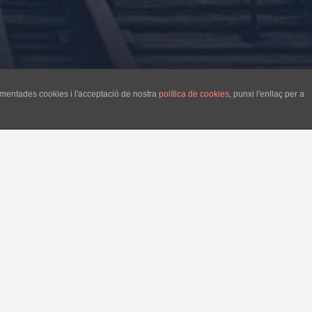
esmentades cookies i l'acceptació de nostra
política de cookies
, punxi l'enllaç per a
 perquè el mal govern ha vist trontollar el
ble actuació. Tot aquest teatre orquestrat
poble, que cregui en les festes populars i
ú, la cohesió social de tots els ciutadans i
es coses al seu lloc, però això no basta.
os etiquetats com “encausats”. Aquest mal
rçats perquè han pogut rebre la calentor de
 organitzar-se, treure a la llum la