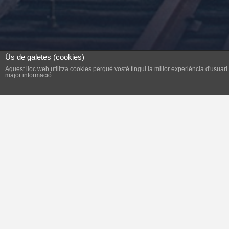
Ús de galetes (cookies)
Aquest lloc web utilitza cookies perquè vostè tingui la millor experiència d'usua
major informació.
Estam contents, contents perquè a la fi s’h
seu poder. Qui sap si aquest fet farà que l
pel nostre equip de govern ens deixa molts
que vetli per afavorir la convivència a Fela
ciutadanes intentant aconseguir un clima de
Cal reconèixer el patiment que han sofer
no el cura ni una sentència, ni una exculpa
moltes persones que amb el seu suport els
creativitat i perquè sense ser molts han m