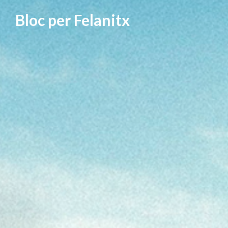
Vés
Bloc per Felanitx
al
contingut