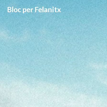
Vés
Bloc per Felanitx
al
contingut