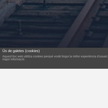
Ús de galetes (cookies)
Aquest lloc web utilitza cookies perquè vostè tingui la millor experiència d'usua
major informació.