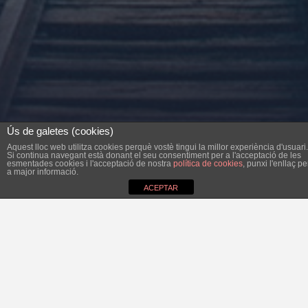
Ús de galetes (cookies)
Aquest lloc web utilitza cookies perquè vostè tingui la millor experiència d'usuari.
Si continua navegant està donant el seu consentiment per a l'acceptació de les
esmentades cookies i l'acceptació de nostra
política de cookies
, punxi l'enllaç pe
a major informació.
ACEPTAR
Dissabte passat dia 3 de gener, hi va haver una reunió del
Bloc per Felanitx amb la presència de dirigents
autonòmics dels quatre partits que integren la coalició.
Un d’ells era Gabriel Barceló, secretari general del PSM i
líder del Bloc per Mallorca. Un dels objectius principals de