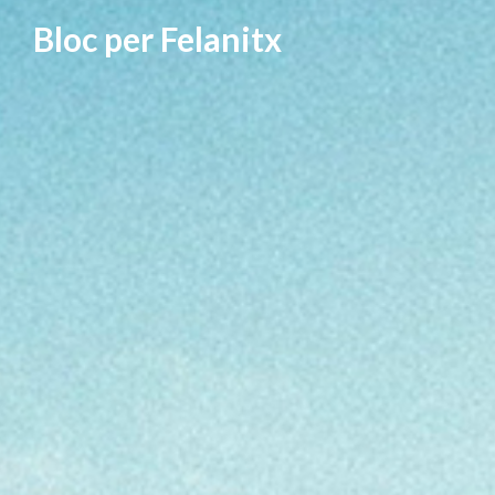
Vés
Bloc per Felanitx
al
contingut