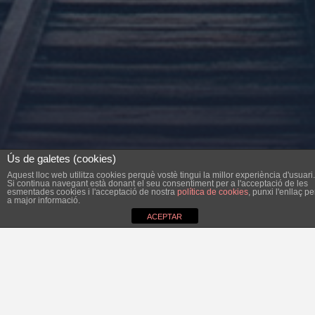
Ús de galetes (cookies)
Aquest lloc web utilitza cookies perquè vostè tingui la millor experiència d'usuari.
Si continua navegant està donant el seu consentiment per a l'acceptació de les
esmentades cookies i l'acceptació de nostra
política de cookies
, punxi l'enllaç pe
a major informació.
ACEPTAR
Diumenge 5 d’agost: un seguit de cotxes de turistes
procedents de l’Avinguda Argentina prenen pel carrer de
sa Llana. Volen anar al centre o al mercat. Hi ha una fletxa