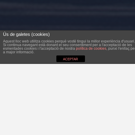
Ús de galetes (cookies)
Aquest lloc web utilitza cookies perquè vostè tingui la millor experiència d'usuari.
Si continua navegant està donant el seu consentiment per a l'acceptació de les
esmentades cookies i l'acceptació de nostra
política de cookies
, punxi l'enllaç pe
a major informació.
ACEPTAR
Nicolau J. Barceló Montserrat, amb DNI 78.204.125P i
domicili al carrer Déntol, 10, 07670 de Portocolom, i tel.
686 26 22 03 portaveu del grup municipal del Bloc per
Felanitx a l’Ajuntament.
E X P O S A
a. Aquest dies s’ha duit a terme l’ampliació i asfaltat del
camí rural conegut com a camí de ca’s Verros” o de ca’n