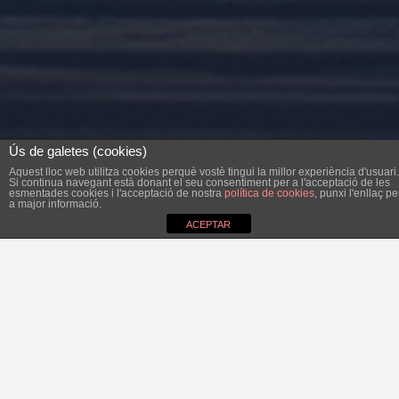
Ús de galetes (cookies)
Aquest lloc web utilitza cookies perquè vostè tingui la millor experiència d'usuari.
Si continua navegant està donant el seu consentiment per a l'acceptació de les
esmentades cookies i l'acceptació de nostra
política de cookies
, punxi l'enllaç pe
a major informació.
ACEPTAR
Es impossible dir més desbarats en poc espai que els que
va vomitar el PP en el seu darrer comunicat de premsa.
Dir que un tribunal s’ha pronunciat en contra de la
licitació de neteja d’espais públics i recollida selectiva que
té en marxa l’Ajuntament és fer oposició més enllà de les
línies vermelles on comença la falsedat. Un ex-batle i ex-