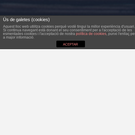
Ús de galetes (cookies)
Aquest lloc web utilitza cookies perquè vostè tingui la millor experiència d'usuari.
Si continua navegant està donant el seu consentiment per a l'acceptació de les
esmentades cookies i l'acceptació de nostra
política de cookies
, punxi l'enllaç pe
a major informació.
ACEPTAR
Els Serveis Socials de l’Ajuntament de Felanitx, una àrea
de govern a càrrec del Bloc per Felanitx i sovint fora del
centre d’atenció política, es troben immersos en una
sèrie de canvis de gran calat. En posarem alguns
exemples. En primer lloc, el servei d’atenció domiciliària
aviat tendrà dues modalitats, la ja coneguda oferida per
l’Ajuntament i una segona oferida per part de l’Institut
Mallorquí d’Afers Socials (IMAS) a persones amb algun
grau de dependència, la qual tendrà un servei més ampli
pel que fa a horaris i professionals. Això permetrà que, a
mesura que l’IMAS assumeixi els casos amb dependència,