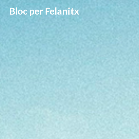
Vés
Bloc per Felanitx
al
contingut