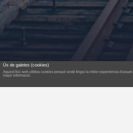
Ús de galetes (cookies)
Aquest lloc web utilitza cookies perquè vostè tingui la millor experiència d'usua
major informació.
El tema de la recollida de fems està a l'ord
augment de la taxa d’incineració o importa
una mesura que perjudicarà, encara més, la 
negativa “càrrega ecològica” que suposa el “
taxa. Del reciclatge, ni en parlen.