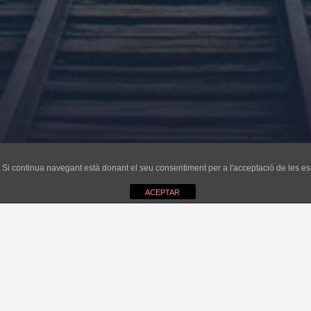
ri. Si continua navegant està donant el seu consentiment per a l'acceptació de les 
ACEPTAR
re del dia. Per una part l’ex-batlessa i actual Consellera de Medi Ambient 
r fems de l’estranger a cremar als forns de Son Reus. No podem perdre d
imatge turística de Mallorca (com la corrupció i o els abusos urbanístics)
turisme de residus” des d’on sigui fins a una illa. I tampoc no és el momen