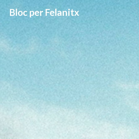
Vés
Bloc per Felanitx
al
contingut