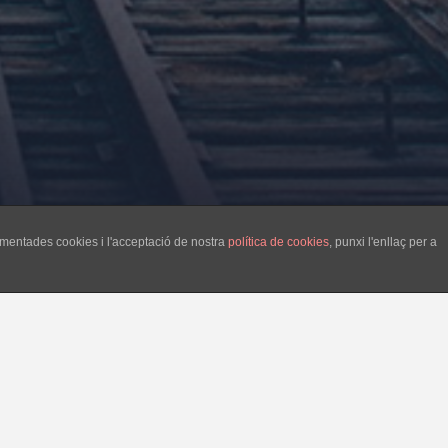
esmentades cookies i l'acceptació de nostra
política de cookies
, punxi l'enllaç per a
es troba en la disjuntiva d’aprovar un
e vista que importar fems de l’estranger és
. Així mateix hem de tenir en compte la
t, en plena crisi, de pujar els preus de la