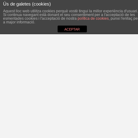
Ús de galetes (cookies)
Aquest lloc web utilitza cookies perquè vostè tingui la millor experiència d'usuari.
Si continua navegant està donant el seu consentiment per a l'acceptació de les
esmentades cookies i l'acceptació de nostra
política de cookies
, punxi l'enllaç pe
a major informació.
ACEPTAR
Com més hi pensam, més malament ens sembla la
renúncia de Catalina Soler. A l’àmbit personal li desitjam
molta sort en l’aventura de la maternitat, li donam
l’enhorabona pel seu càrrec de portaveu del PP i ens
agradaria que tengués l’oportunitat de perdre moltes
eleccions amb salut i alegria. A més, i sense que serveixi
de precedent, volem expressar el nostre reconeixement
a la seva capacitat política. Per alguna cosa ha guanyat
dues eleccions locals amb majoria absoluta. Però una
lectura en clau de política felanitxera ens obliga a ser més
crítics. En primer lloc, perquè creim que ha donat prioritat
a les qüestions internes del partit i a la seva carrera
política en detriment del seu compromís amb Felanitx