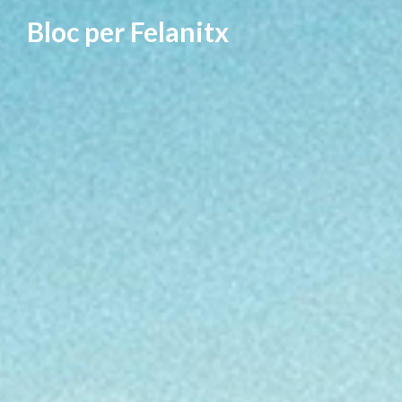
Vés
Bloc per Felanitx
al
contingut