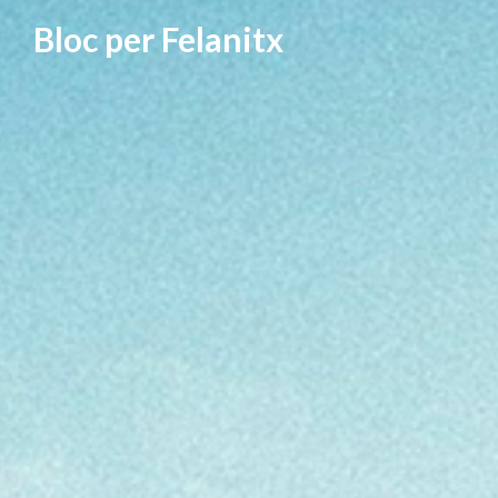
Vés
Bloc per Felanitx
al
contingut