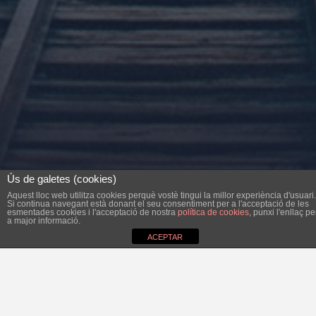
Ús de galetes (cookies)
Aquest lloc web utilitza cookies perquè vostè tingui la millor experiència d'usuari.
Si continua navegant està donant el seu consentiment per a l'acceptació de les
esmentades cookies i l'acceptació de nostra
política de cookies
, punxi l'enllaç pe
a major informació.
ACEPTAR
El Bloc per Felanitx proposa paralitzar la construcció de la
casa quarter de la Guàrdia Civil a Felanitx a l’antiga