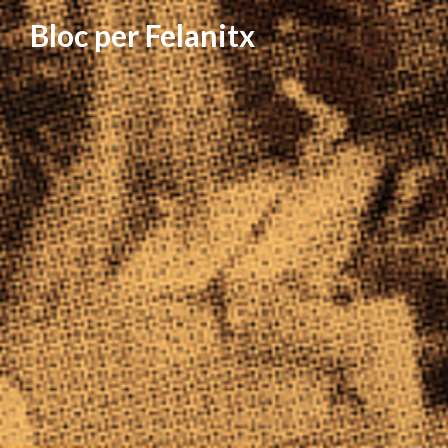
Vés
Bloc per Felanitx
al
contingut